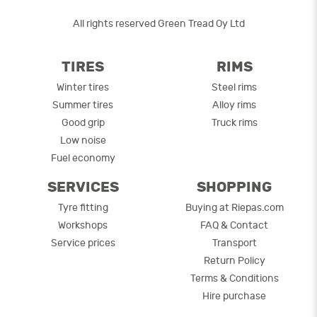
All rights reserved Green Tread Oy Ltd
TIRES
RIMS
Winter tires
Steel rims
Summer tires
Alloy rims
Good grip
Truck rims
Low noise
Fuel economy
SERVICES
SHOPPING
Tyre fitting
Buying at Riepas.com
Workshops
FAQ & Contact
Service prices
Transport
Return Policy
Terms & Conditions
Hire purchase