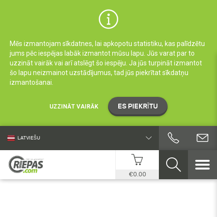
Mēs izmantojam sīkdatnes, lai apkopotu statistiku, kas palīdzētu
jums pēc iespējas labāk izmantot mūsu lapu. Jūs varat par to
uzzināt vairāk vai arī atslēgt šo iespēju. Ja jūs turpināt izmantot
šo lapu neizmainot uzstādījumus, tad jūs piekrītat sīkdatņu
izmantošanai.
ES PIEKRĪTU
UZZINĀT VAIRĀK
LATVIEŠU
€0.00