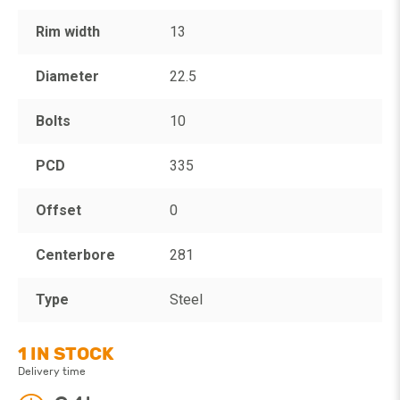
Rim width
13
Diameter
22.5
Bolts
10
PCD
335
Offset
0
Centerbore
281
Type
Steel
1 IN STOCK
Delivery time