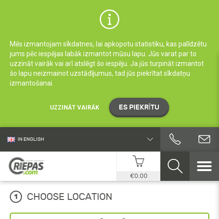
Mēs izmantojam sīkdatnes, lai apkopotu statistiku, kas palīdzētu
jums pēc iespējas labāk izmantot mūsu lapu. Jūs varat par to
uzzināt vairāk vai arī atslēgt šo iespēju. Ja jūs turpināt izmantot
šo lapu neizmainot uzstādījumus, tad jūs piekrītat sīkdatņu
izmantošanai.
ES PIEKRĪTU
UZZINĀT VAIRĀK
IN ENGLISH
€0.00
CHOOSE LOCATION
1