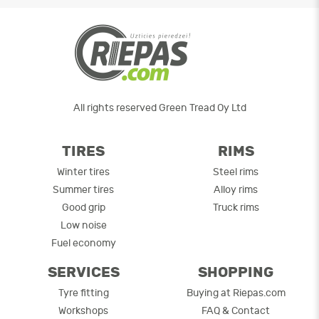
All rights reserved Green Tread Oy Ltd
TIRES
RIMS
Winter tires
Steel rims
Summer tires
Alloy rims
Good grip
Truck rims
Low noise
Fuel economy
SERVICES
SHOPPING
Tyre fitting
Buying at Riepas.com
Workshops
FAQ & Contact