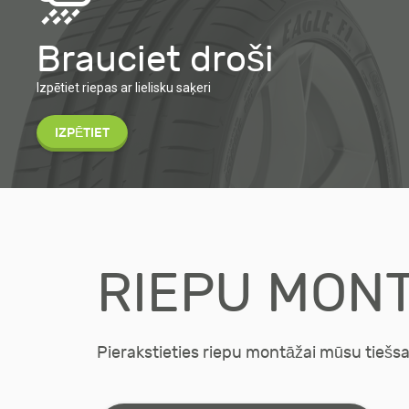
Brauciet droši
Izpētiet riepas ar lielisku saķeri
IZPĒTIET
RIEPU MON
Pierakstieties riepu montāžai mūsu tiešsai