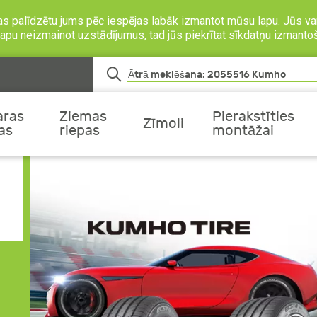
as palīdzētu jums pēc iespējas labāk izmantot mūsu lapu. Jūs var
o lapu neizmainot uzstādījumus, tad jūs piekrītat sīkdatņu izmanto
aras
Ziemas
Pierakstīties
Zīmoli
as
riepas
montāžai