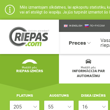
Mēs izmantojam sīkdatnes, lai apkopotu statistiku, k
vai arī atslēgt šo iespēju. Ja jūs turpināt izmantot š
IN ENGLISH
ПО-РУССКИ
Vas
Preces
riep
Meklēt pēc
Meklēt pēc
RIEPAS IZMĒRS
INFORMĀCIJA PAR
AUTOMAŠĪNU
PLATUMS
AUGSTUMS
DISKA IZMĒRS
205
55
16