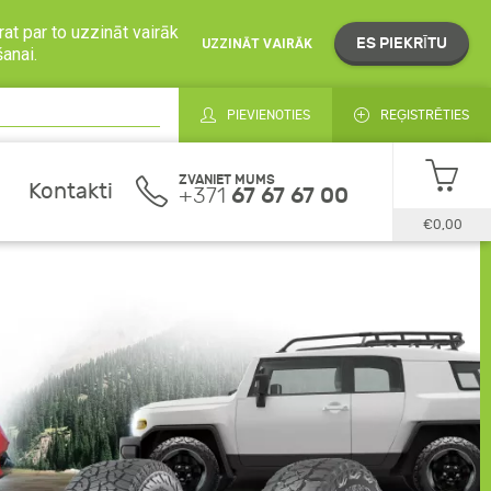
at par to uzzināt vairāk
ES PIEKRĪTU
UZZINĀT VAIRĀK
šanai.
PIEVIENOTIES
REĢISTRĒTIES
ZVANIET MUMS
Kontakti
+371
67 67 67 00
€0,00