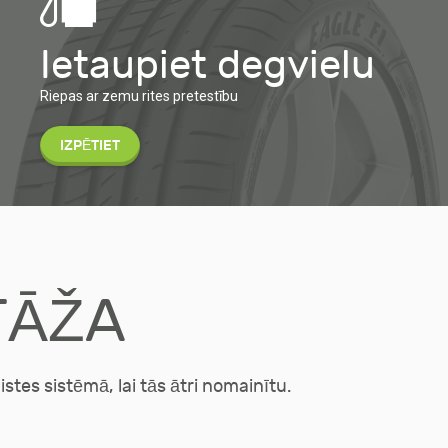
Ietaupiet degvielu
Riepas ar zemu rites pretestību
IZPĒTIET
TĀŽA
stes sistēmā, lai tās ātri nomainītu.