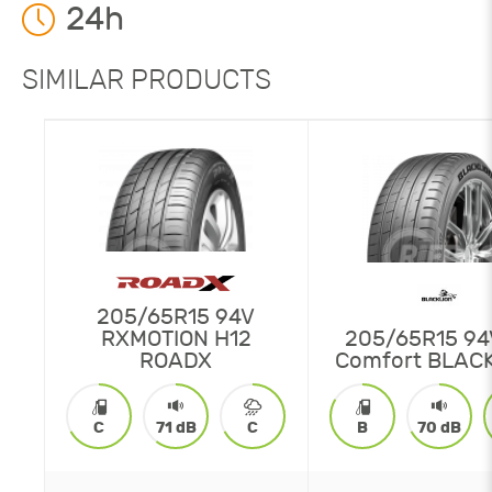
24h
SIMILAR PRODUCTS
205/65R15 94V
RXMOTION H12
205/65R15 94
ROADX
Comfort BLAC
C
71 dB
C
B
70 dB