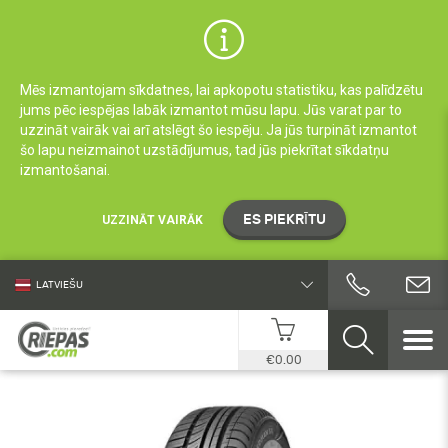
Mēs izmantojam sīkdatnes, lai apkopotu statistiku, kas palīdzētu
jums pēc iespējas labāk izmantot mūsu lapu. Jūs varat par to
uzzināt vairāk vai arī atslēgt šo iespēju. Ja jūs turpināt izmantot
šo lapu neizmainot uzstādījumus, tad jūs piekrītat sīkdatņu
izmantošanai.
ES PIEKRĪTU
UZZINĀT VAIRĀK
LATVIEŠU
€0.00