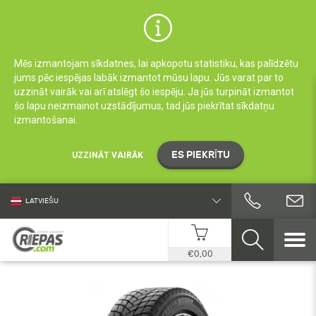
Mēs izmantojam sīkdatnes, lai apkopotu statistiku, kas palīdzētu
jums pēc iespējas labāk izmantot mūsu lapu. Jūs varat par to
uzzināt vairāk vai arī atslēgt šo iespēju. Ja jūs turpināt izmantot
šo lapu neizmainot uzstādījumus, tad jūs piekrītat sīkdatņu
izmantošanai.
ES PIEKRĪTU
UZZINĀT VAIRĀK
LATVIEŠU
€0,00