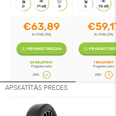
D
71 dB
D
E
70 dB
€63,89
€59,1
Ar PVN 21%
Ar PVN 21%
PIEVIENOT GROZAM
PIEVIENOT GR
20 NOLIKTAVĀ
1 NOLIKTAVĀ
Piegādes laiks
Piegādes laiks
24h
24h
APSKATĪTĀS PRECES