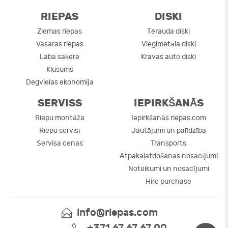
RIEPAS
DISKI
Ziemas riepas
Tērauda diski
Vasaras riepas
Vieglmetāla diski
Laba saķere
Kravas auto diski
Klusums
Degvielas ekonomija
SERVISS
IEPIRKŠANĀS
Riepu montāža
Iepirkšanās riepas.com
Riepu servisi
Jautājumi un palīdzība
Servisa cenas
Transports
Atpakaļatdošanas nosacījumi
Noteikumi un nosacījumi
Hire purchase
info@riepas.com
+371 67 67 67 00