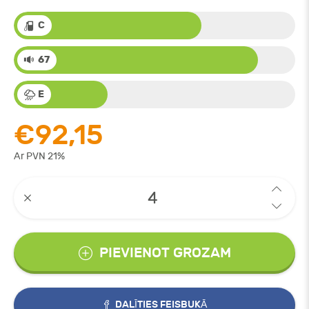
C
67
E
€92,15
Ar PVN 21%
PIEVIENOT GROZAM
DALĪTIES FEISBUKĀ