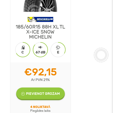
185/60R15 88H XL TL
X-ICE SNOW
MICHELIN
C
67 dB
E
€92,15
Ar PVN 21%
PIEVIENOT GROZAM
4 NOLIKTAVĀ
Piegādes laiks