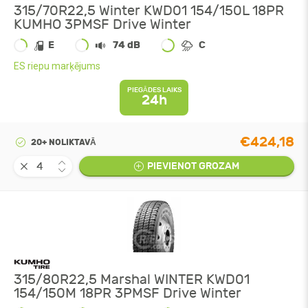
315/70R22,5 Winter KWD01 154/150L 18PR
KUMHO 3PMSF Drive Winter
E
74 dB
C
ES riepu marķējums
PIEGĀDES LAIKS
24h
€424,18
20+ NOLIKTAVĀ
PIEVIENOT GROZAM
315/80R22,5 Marshal WINTER KWD01
154/150M 18PR 3PMSF Drive Winter