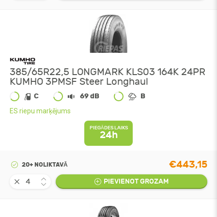
385/65R22,5 LONGMARK KLS03 164K 24PR
KUMHO 3PMSF Steer Longhaul
C
69 dB
B
ES riepu marķējums
PIEGĀDES LAIKS
24h
€443,15
20+ NOLIKTAVĀ
PIEVIENOT GROZAM