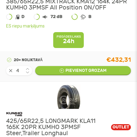
385/65R22,5 MIXTRACK KMA12 164K 24PR
KUMHO 3PMSF All Position ON/OFF
D
72 dB
B
ES riepu marķējums
PIEGĀDES LAIKS
24h
€432,31
20+ NOLIKTAVĀ
PIEVIENOT GROZAM
425/65R22,5 LONGMARK KLA11
165K 20PR KUMHO 3PMSF
OUTLET
Steer,Trailer Longhaul