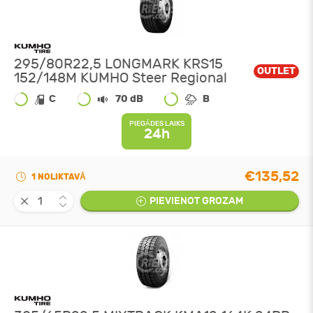
295/80R22,5 LONGMARK KRS15
OUTLET
152/148M KUMHO Steer Regional
C
70 dB
B
PIEGĀDES LAIKS
24h
€135,52
1 NOLIKTAVĀ
PIEVIENOT GROZAM