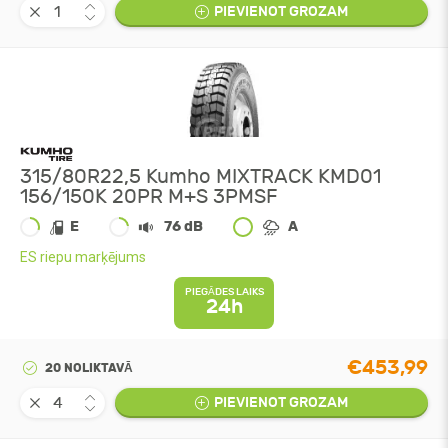
PIEVIENOT GROZAM
315/80R22,5 Kumho MIXTRACK KMD01
156/150K 20PR M+S 3PMSF
E
76 dB
A
ES riepu marķējums
PIEGĀDES LAIKS
24h
€453,99
20 NOLIKTAVĀ
PIEVIENOT GROZAM