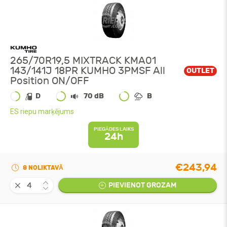
265/70R19,5 MIXTRACK KMA01
143/141J 18PR KUMHO 3PMSF All
OUTLET
Position ON/OFF
D
70 dB
B
ES riepu marķējums
PIEGĀDES LAIKS
24h
€243,94
8 NOLIKTAVĀ
PIEVIENOT GROZAM