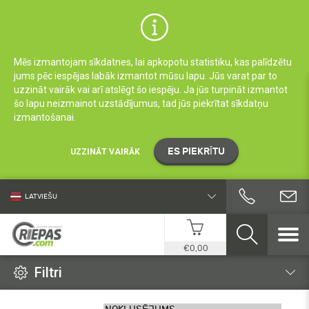
Mēs izmantojam sīkdatnes, lai apkopotu statistiku, kas palīdzētu
jums pēc iespējas labāk izmantot mūsu lapu. Jūs varat par to
uzzināt vairāk vai arī atslēgt šo iespēju. Ja jūs turpināt izmantot
šo lapu neizmainot uzstādījumus, tad jūs piekrītat sīkdatņu
izmantošanai.
ES PIEKRĪTU
UZZINĀT VAIRĀK
LATVIEŠU
€0,00
Filtri