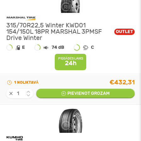
315/70R22,5 Winter KWD01
154/150L 18PR MARSHAL 3PMSF
OUTLET
Drive Winter
E
74 dB
C
PIEGĀDES LAIKS
24h
€432,31
1 NOLIKTAVĀ
PIEVIENOT GROZAM