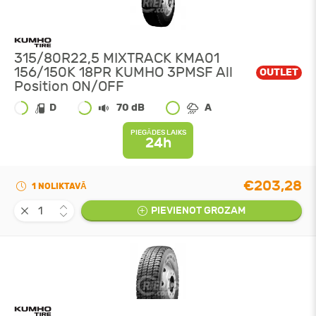
315/80R22,5 MIXTRACK KMA01
156/150K 18PR KUMHO 3PMSF All
OUTLET
Position ON/OFF
D
70 dB
A
PIEGĀDES LAIKS
24h
€203,28
1 NOLIKTAVĀ
PIEVIENOT GROZAM