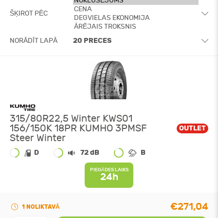
ŠĶIROT PĒC
NORĀDĪT LAPĀ
315/80R22,5 Winter KWS01
156/150K 18PR KUMHO 3PMSF
OUTLET
Steer Winter
D
72 dB
B
PIEGĀDES LAIKS
24h
€271,04
1 NOLIKTAVĀ