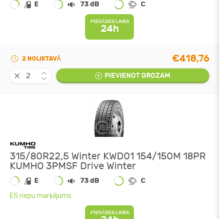
E
73 dB
C
PIEGĀDES LAIKS
24h
€418,76
2 NOLIKTAVĀ
PIEVIENOT GROZAM
315/80R22,5 Winter KWD01 154/150M 18PR
KUMHO 3PMSF Drive Winter
E
73 dB
C
ES riepu marķējums
PIEGĀDES LAIKS