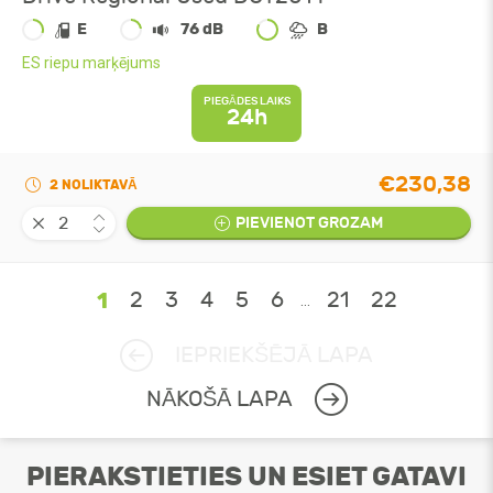
E
76 dB
B
ES riepu marķējums
PIEGĀDES LAIKS
24h
€230,38
2 NOLIKTAVĀ
PIEVIENOT GROZAM
1
2
3
4
5
6
21
22
...
IEPRIEKŠĒJĀ LAPA
NĀKOŠĀ LAPA
PIERAKSTIETIES UN ESIET GATAVI