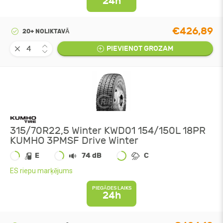
24h
€426,89
20+ NOLIKTAVĀ
PIEVIENOT GROZAM
315/70R22,5 Winter KWD01 154/150L 18PR
KUMHO 3PMSF Drive Winter
E
74 dB
C
ES riepu marķējums
PIEGĀDES LAIKS
24h