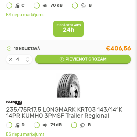
C
70 dB
B
ES riepu marķējums
PIEGĀDES LAIKS
24h
€406,56
10 NOLIKTAVĀ
PIEVIENOT GROZAM
235/75R17,5 LONGMARK KRT03 143/141K
14PR KUMHO 3PMSF Trailer Regional
D
71 dB
B
ES riepu marķējums