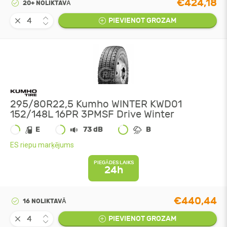
€424,18
20+ NOLIKTAVĀ
PIEVIENOT GROZAM
295/80R22,5 Kumho WINTER KWD01
152/148L 16PR 3PMSF Drive Winter
E
73 dB
B
ES riepu marķējums
PIEGĀDES LAIKS
24h
€440,44
16 NOLIKTAVĀ
PIEVIENOT GROZAM