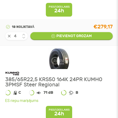
PIEGĀDES LAIKS
24h
€279,17
18 NOLIKTAVĀ
PIEVIENOT GROZAM
385/65R22,5 KRS50 164K 24PR KUMHO
3PMSF Steer Regional
C
71 dB
B
ES riepu marķējums
PIEGĀDES LAIKS
24h