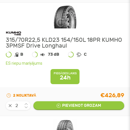
315/70R22,5 KLD23 154/150L 18PR KUMHO
3PMSF Drive Longhaul
B
73 dB
C
ES riepu marķējums
PIEGĀDES LAIKS
24h
€426,89
2 NOLIKTAVĀ
PIEVIENOT GROZAM