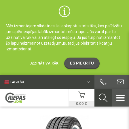
Mēs izmantojam sīkdatnes, lai apkopotu statistiku, kas palīdzētu
jums pēc iespējas labāk izmantot mūsu lapu. Jūs varat par to
uzzināt vairāk vai arī atslēgt šo iespēju. Ja jūs turpināt izmantot
šo lapu neizmainot uzstādījumus, tad jūs piekrītat sīkdatņu
izmantošanai.
ES PIEKRĪTU
UZZINĀT VAIRĀK
LATVIEŠU
0,00 €