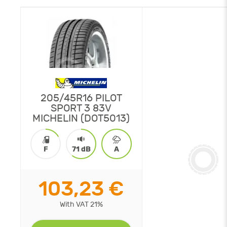
205/45R16 PILOT
SPORT 3 83V
MICHELIN (DOT5013)
F
71 dB
A
103,23 €
With VAT 21%