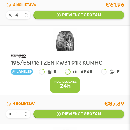
€61,96
4 NOLIKTAVĀ
PIEVIENOT GROZAM
195/55R16 I'ZEN KW31 91R KUMHO
E
69 dB
F
LAMELES
PIEGĀDES LAIKS
24h
€87,39
1 NOLIKTAVĀ
PIEVIENOT GROZAM