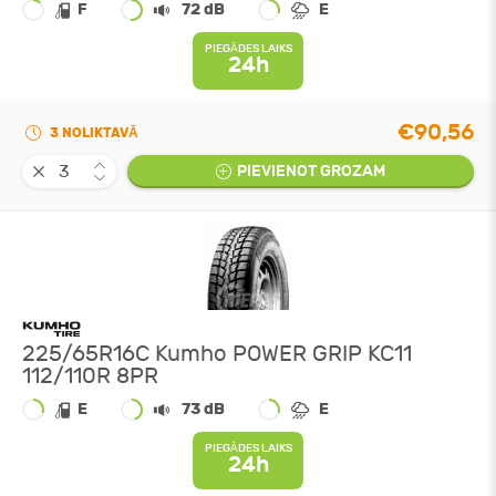
F
72 dB
E
PIEGĀDES LAIKS
24h
€90,56
3 NOLIKTAVĀ
PIEVIENOT GROZAM
225/65R16C Kumho POWER GRIP KC11
112/110R 8PR
E
73 dB
E
PIEGĀDES LAIKS
24h