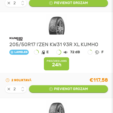
PIEVIENOT GROZAM
205/50R17 I'ZEN KW31 93R XL KUMHO
E
72 dB
F
LAMELES
PIEGĀDES LAIKS
24h
€117,58
2 NOLIKTAVĀ
PIEVIENOT GROZAM