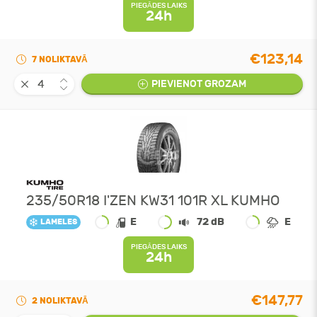
PIEGĀDES LAIKS
24h
€123,14
7 NOLIKTAVĀ
PIEVIENOT GROZAM
235/50R18 I'ZEN KW31 101R XL KUMHO
E
72 dB
E
LAMELES
PIEGĀDES LAIKS
24h
€147,77
2 NOLIKTAVĀ