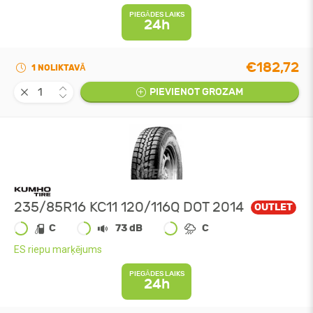
PIEGĀDES LAIKS
24h
€182,72
1 NOLIKTAVĀ
PIEVIENOT GROZAM
235/85R16 KC11 120/116Q DOT 2014
OUTLET
C
73 dB
C
ES riepu marķējums
PIEGĀDES LAIKS
24h