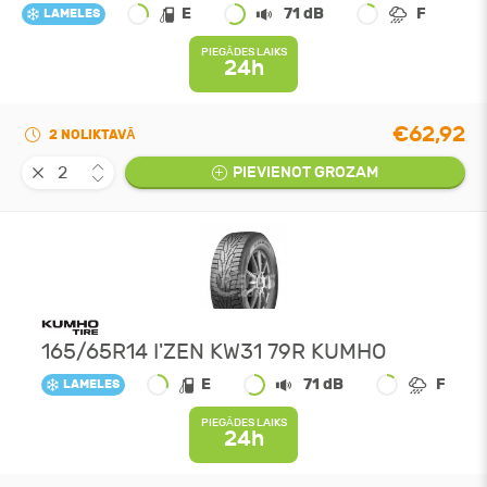
E
71 dB
F
LAMELES
PIEGĀDES LAIKS
24h
€62,92
2 NOLIKTAVĀ
PIEVIENOT GROZAM
165/65R14 I'ZEN KW31 79R KUMHO
E
71 dB
F
LAMELES
PIEGĀDES LAIKS
24h