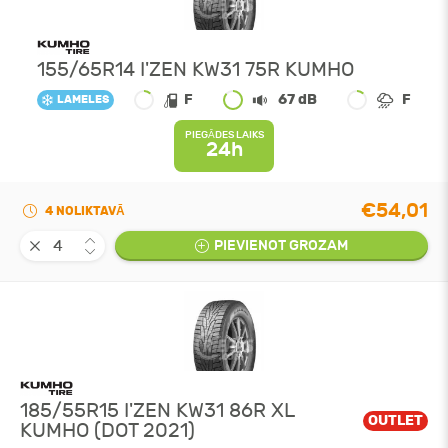
155/65R14 I'ZEN KW31 75R KUMHO
F
67 dB
F
LAMELES
PIEGĀDES LAIKS
24h
€54,01
4 NOLIKTAVĀ
PIEVIENOT GROZAM
185/55R15 I'ZEN KW31 86R XL
OUTLET
KUMHO (DOT 2021)