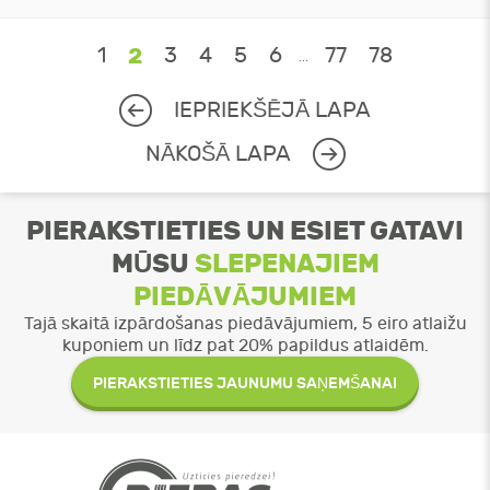
1
2
3
4
5
6
77
78
...
IEPRIEKŠĒJĀ LAPA
NĀKOŠĀ LAPA
PIERAKSTIETIES UN ESIET GATAVI
MŪSU
SLEPENAJIEM
PIEDĀVĀJUMIEM
Tajā skaitā izpārdošanas piedāvājumiem, 5 eiro atlaižu
kuponiem un līdz pat 20% papildus atlaidēm.
PIERAKSTIETIES JAUNUMU SAŅEMŠANAI