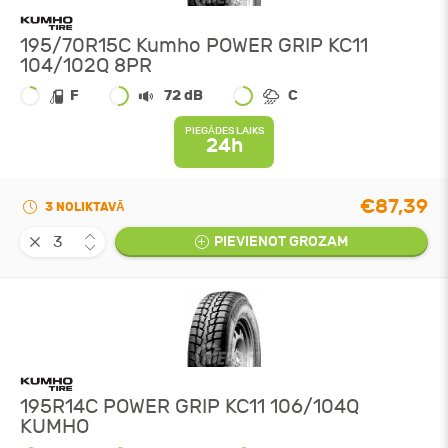
195/70R15C Kumho POWER GRIP KC11
104/102Q 8PR
F
72 dB
C
PIEGĀDES LAIKS
24h
€87,39
3 NOLIKTAVĀ
PIEVIENOT GROZAM
195R14C POWER GRIP KC11 106/104Q
KUMHO