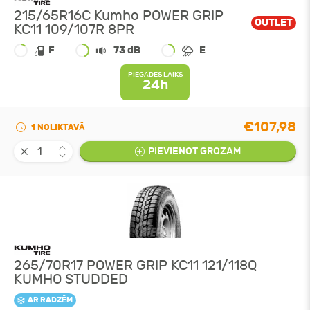
215/65R16C Kumho POWER GRIP
OUTLET
KC11 109/107R 8PR
F
73 dB
E
PIEGĀDES LAIKS
24h
€107,98
1 NOLIKTAVĀ
PIEVIENOT GROZAM
265/70R17 POWER GRIP KC11 121/118Q
KUMHO STUDDED
AR RADZĒM