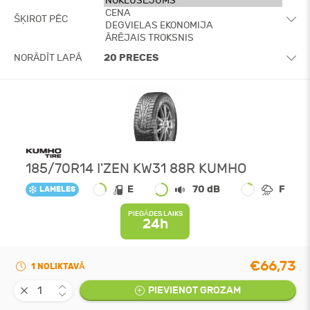
ŠĶIROT PĒC
NORĀDĪT LAPĀ
185/70R14 I'ZEN KW31 88R KUMHO
E
70 dB
F
LAMELES
PIEGĀDES LAIKS
24h
€66,73
1 NOLIKTAVĀ
PIEVIENOT GROZAM