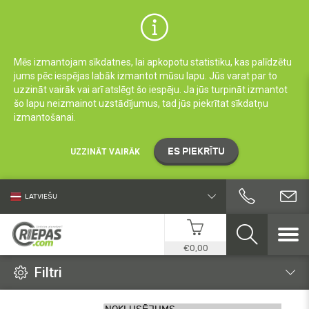
Mēs izmantojam sīkdatnes, lai apkopotu statistiku, kas palīdzētu
jums pēc iespējas labāk izmantot mūsu lapu. Jūs varat par to
uzzināt vairāk vai arī atslēgt šo iespēju. Ja jūs turpināt izmantot
šo lapu neizmainot uzstādījumus, tad jūs piekrītat sīkdatņu
izmantošanai.
ES PIEKRĪTU
UZZINĀT VAIRĀK
LATVIEŠU
€0,00
Filtri