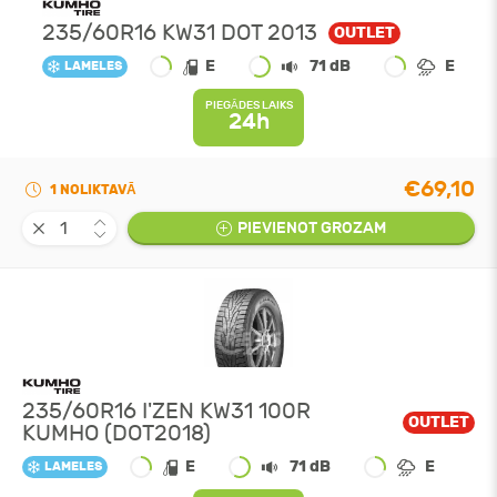
235/60R16 KW31 DOT 2013
OUTLET
E
71 dB
E
LAMELES
PIEGĀDES LAIKS
24h
€69,10
1 NOLIKTAVĀ
PIEVIENOT GROZAM
235/60R16 I'ZEN KW31 100R
OUTLET
KUMHO (DOT2018)
E
71 dB
E
LAMELES