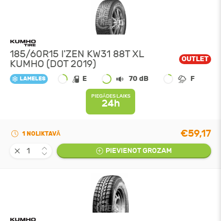
185/60R15 I'ZEN KW31 88T XL
OUTLET
KUMHO (DOT 2019)
E
70 dB
F
LAMELES
PIEGĀDES LAIKS
24h
€59,17
1 NOLIKTAVĀ
PIEVIENOT GROZAM