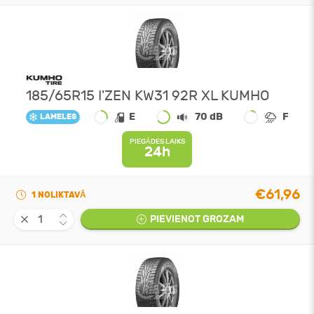
185/65R15 I'ZEN KW31 92R XL KUMHO
E
70 dB
F
LAMELES
PIEGĀDES LAIKS
24h
€61,96
1 NOLIKTAVĀ
PIEVIENOT GROZAM